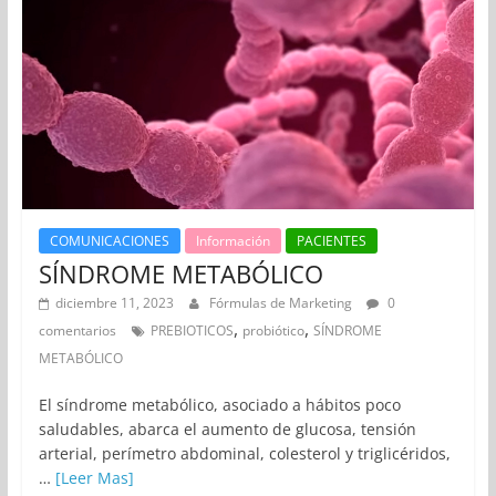
COMUNICACIONES
Información
PACIENTES
SÍNDROME METABÓLICO
diciembre 11, 2023
Fórmulas de Marketing
0
,
,
comentarios
PREBIOTICOS
probiótico
SÍNDROME
METABÓLICO
El síndrome metabólico, asociado a hábitos poco
saludables, abarca el aumento de glucosa, tensión
arterial, perímetro abdominal, colesterol y triglicéridos,
…
[Leer Mas]