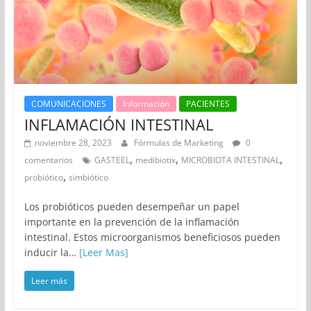
COMUNICACIONES
Información
PACIENTES
INFLAMACIÓN INTESTINAL
noviembre 28, 2023
Fórmulas de Marketing
0
,
,
,
comentarios
GASTEEL
medibiotix
MICROBIOTA INTESTINAL
,
probiótico
simbiótico
Los probióticos pueden desempeñar un papel
importante en la prevención de la inflamación
intestinal. Estos microorganismos beneficiosos pueden
inducir la…
[Leer Mas]
Leer más