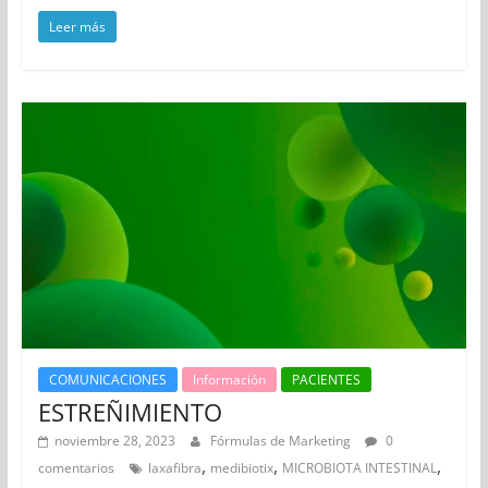
Leer más
COMUNICACIONES
Información
PACIENTES
ESTREÑIMIENTO
noviembre 28, 2023
Fórmulas de Marketing
0
,
,
,
comentarios
laxafibra
medibiotix
MICROBIOTA INTESTINAL