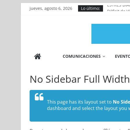
Saltar
ESTRÉS DIA
jueves, agosto 6, 2026
Lo último:
al
Déficit de 
contenido
FALTA DE 
TOS
DOLOR MUS
FARMAHABLA
COMUNICACIONES
EVENT
FDM.DIGITAL
No Sidebar Full Width
This page has its layout set to
No Side
dashboard and select the layout you 