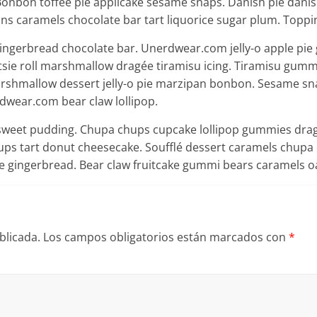
onbon toffee pie applicake sesame snaps. Danish pie danish
ns caramels chocolate bar tart liquorice sugar plum. Topp
ingerbread chocolate bar. Unerdwear.com jelly-o apple pie
ootsie roll marshmallow dragée tiramisu icing. Tiramisu gu
 Marshmallow dessert jelly-o pie marzipan bonbon. Sesame s
dwear.com bear claw lollipop.
 sweet pudding. Chupa chups cupcake lollipop gummies dragé
s tart donut cheesecake. Soufflé dessert caramels chupa c
ee gingerbread. Bear claw fruitcake gummi bears caramels o
blicada.
Los campos obligatorios están marcados con
*