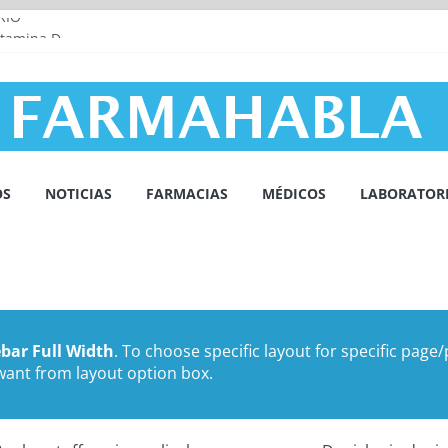
RIO
Vitamina D
SUEÑO Y LOS TRASTORNOS DEL SUEÑO
CULAR Y LA INFLAMACIÓN
OS
NOTICIAS
FARMACIAS
MÉDICOS
LABORATOR
bar Full Width
. To choose specific layout for specific page
want from layout option box.