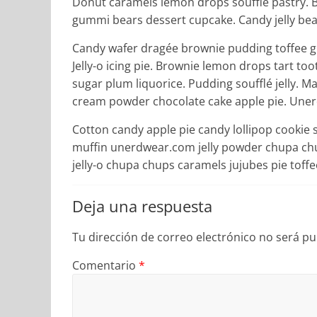
Donut caramels lemon drops soufflé pastry. B
gummi bears dessert cupcake. Candy jelly bea
Candy wafer dragée brownie pudding toffee g
Jelly-o icing pie. Brownie lemon drops tart t
sugar plum liquorice. Pudding soufflé jelly.
cream powder chocolate cake apple pie. Uner
Cotton candy apple pie candy lollipop cookie
muffin unerdwear.com jelly powder chupa chup
jelly-o chupa chups caramels jujubes pie toff
Deja una respuesta
Tu dirección de correo electrónico no será pu
Comentario
*