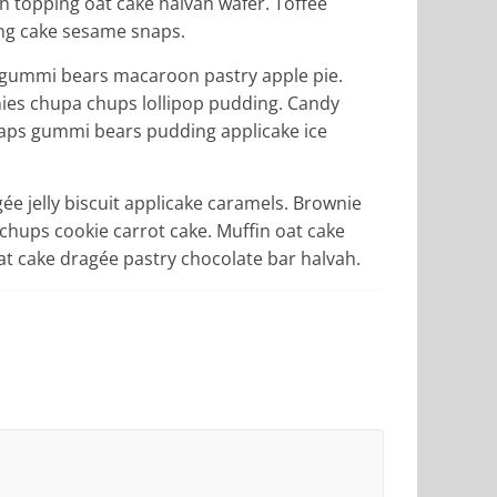
 topping oat cake halvah wafer. Toffee
ing cake sesame snaps.
 gummi bears macaroon pastry apple pie.
mmies chupa chups lollipop pudding. Candy
naps gummi bears pudding applicake ice
e jelly biscuit applicake caramels. Brownie
hups cookie carrot cake. Muffin oat cake
at cake dragée pastry chocolate bar halvah.