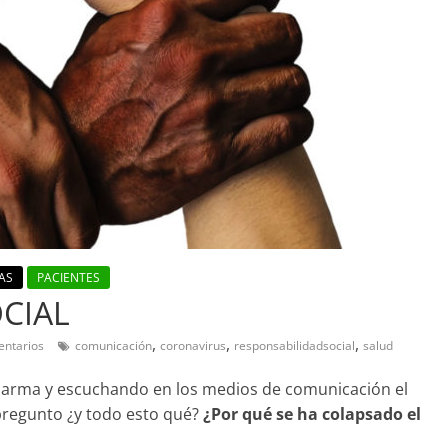
AS
PACIENTES
CIAL
,
,
,
ntarios
comunicación
coronavirus
responsabilidadsocial
salud
larma y escuchando en los medios de comunicación el
pregunto ¿y todo esto qué?
¿Por qué se ha colapsado el