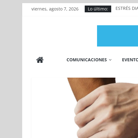
Saltar
viernes, agosto 7, 2026
Lo último:
ESTRÉS DI
al
Déficit de
contenido
FALTA DE
TOS
DOLOR MU
FARMAHABLA
COMUNICACIONES
EVENT
FDM.DIGITAL