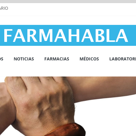
ARIO
 Vitamina D
 SUEÑO Y LOS TRASTORNOS DEL SUEÑO
SCULAR Y LA INFLAMACIÓN
OS
NOTICIAS
FARMACIAS
MÉDICOS
LABORATOR