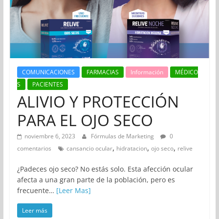
COMUNICACIONES
FARMACIAS
Información
MÉDICO
S
PACIENTES
ALIVIO Y PROTECCIÓN
PARA EL OJO SECO
noviembre 6, 2023
Fórmulas de Marketing
0
,
,
,
comentarios
cansancio ocular
hidratacion
ojo seco
relive
¿Padeces ojo seco? No estás solo. Esta afección ocular
afecta a una gran parte de la población, pero es
frecuente…
[Leer Mas]
Leer más