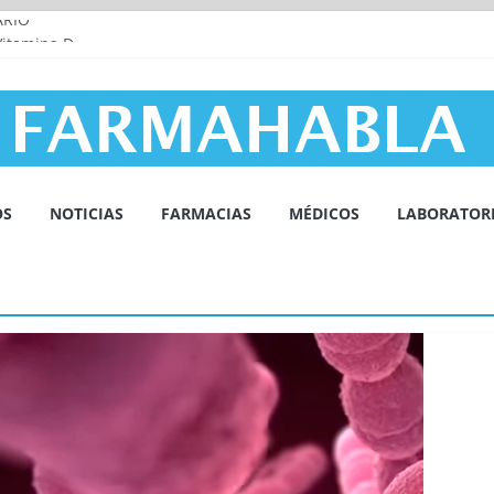
ARIO
 Vitamina D
 SUEÑO Y LOS TRASTORNOS DEL SUEÑO
SCULAR Y LA INFLAMACIÓN
OS
NOTICIAS
FARMACIAS
MÉDICOS
LABORATOR