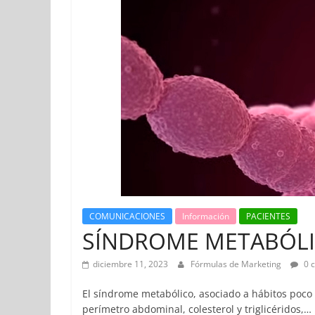
COMUNICACIONES
Información
PACIENTES
SÍNDROME METABÓL
diciembre 11, 2023
Fórmulas de Marketing
0 
El síndrome metabólico, asociado a hábitos poco 
perímetro abdominal, colesterol y triglicéridos,…